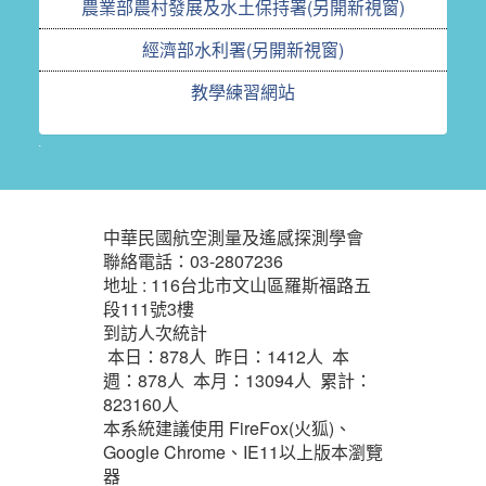
農業部農村發展及水土保持署(另開新視窗)
經濟部水利署(另開新視窗)
教學練習網站
:::
中華民國航空測量及遙感探測學會
聯絡電話：03-2807236
地址 : 116台北市文山區羅斯福路五
段111號3樓
到訪人次統計
本日：
878
人 昨日：
1412
人 本
週：
878
人 本月：
13094
人 累計：
823160
人
本系統建議使用 FireFox(火狐)、
Google Chrome、IE11以上版本瀏覽
器