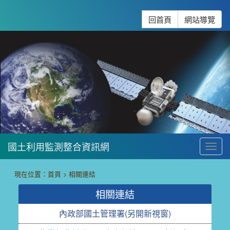
跳到主要內容
:::
回首頁
網站導覽
國土利用監測整合資訊網
To
:::
現在位置：
首頁
>
相關連結
相關連結
內政部國土管理署(另開新視窗)